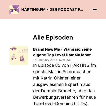
HÄRTING.FM - DER PODCAST FÜR RECHT, TECHNOLOGIE UND MEDIEN
Alle Episoden
Brand New Me - Wann sich eine
eigene Top Level Domain lohnt
15. February 2026
‧
52m 20s
In Episode 85 von HÄRTING.fm
spricht Martin Schirmbacher
mit Katrin Ohlmer, einer
ausgewiesenen Expertin aus
der Domain-Branche, über das
Bewerbungsverfahren für neue
Top-Level-Domains (TLDs).