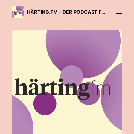
HÄRTING.FM - DER PODCAST FÜR RECHT, TECHNOLOGIE UND MEDIEN