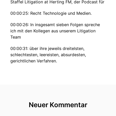
Staffel Litigation at Herting FM, der Podcast für
00:00:25: Recht Technologie und Medien.
00:00:26: In insgesamt sieben Folgen spreche
ich mit den Kollegen aus unserem Litigation
Team
00:00:31: über ihre jeweils dreitelsten,
schlechtesten, leereisten, absurdesten,
gerichtlichen Verfahren.
00:00:37: Heute darf mein Freund und Kollege
Christoph Elzner aus seiner 100-jährigen
Erfahrung
00:00:41: mit guten und schlechten Prozessen
berichten.
Neuer Kommentar
00:00:44: Hallo, lieber Christoph.