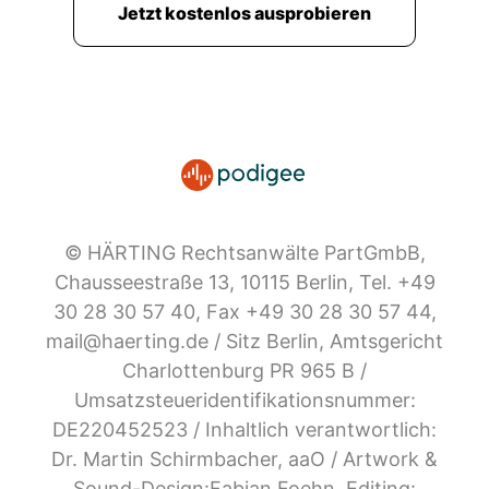
Jetzt kostenlos ausprobieren
insbesondere wenn sie technische Sachverhalte
betreffen, nicht
00:02:32: auskennen, sondern kann sich dort
Fremdensachverstands bedienen,
beziehungsweise nicht der Richter
00:02:37: bedient sich Fremdensachverstands,
sondern die Parteien bedienen sich
Fremdensachverstands.
© HÄRTING Rechtsanwälte PartGmbB,
Chausseestraße 13, 10115 Berlin, Tel. +49
00:02:42: Der Sachverständige ist nämlich ein
30 28 30 57 40, Fax +49 30 28 30 57 44,
Beweismittel im Zivilprozess.
mail@haerting.de / Sitz Berlin, Amtsgericht
Charlottenburg PR 965 B /
00:02:44: Ja, und zwar die Partei, die für die es
Umsatzsteueridentifikationsnummer:
sozusagen günstig ist, was der Sachverständige
aussaugen
DE220452523 / Inhaltlich verantwortlich:
Dr. Martin Schirmbacher, aaO / Artwork &
00:02:50: soll, die muss wahrscheinlich den
Sound-Design:Fabian Foehn, Editing: